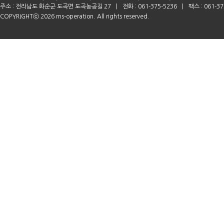
주소 : 전라남도 화순군 도곡면 도곡농공길 27
|
전화 : 061-375-5236
|
팩스 : 061-37
COPYRIGHTⓒ 2026 ms-operation. All rights reserved.