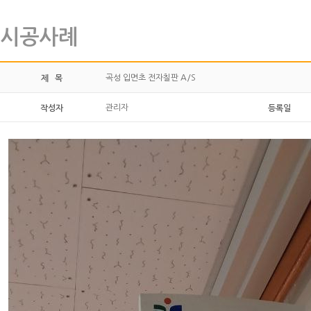
시공사례
곡성 입면초 전자칠판 A/S
제 목
관리자
작성자
등록일