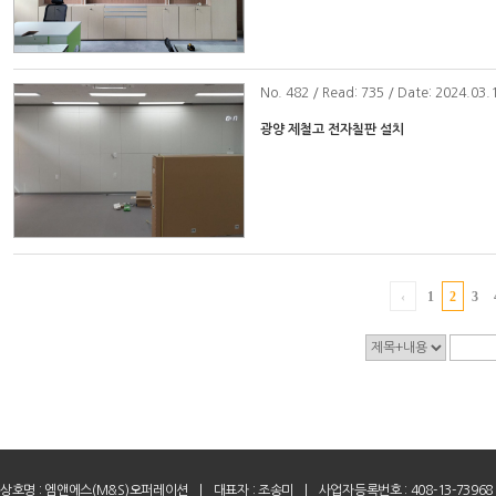
No
. 482 / Read: 735 / Date: 2024.03.
광양 제철고 전자칠판 설치
‹
1
2
3
상호명 :
엠앤에스(M&S)오퍼레이션
|
대표자 : 조송미
|
사업자등록번호 : 408-13-73968