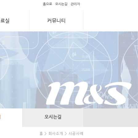
홈으로
오시는길
관리자
자료실
커뮤니티
례
오시는길
홈 > 회사소개 > 시공사례