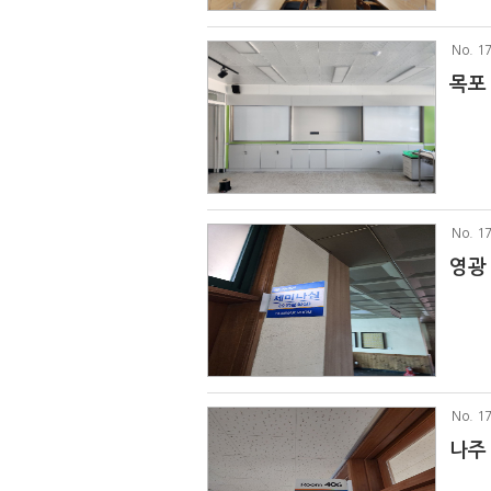
No
. 1
목포
No
. 1
영광
No
. 1
나주