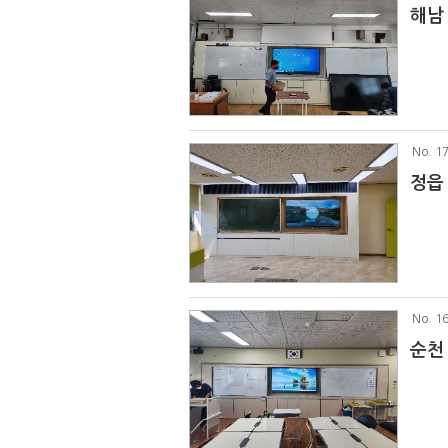
해남
No
. 1
정읍
No
. 1
순천