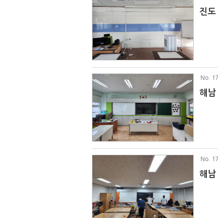
진도
No
. 1
해남
No
. 1
해남