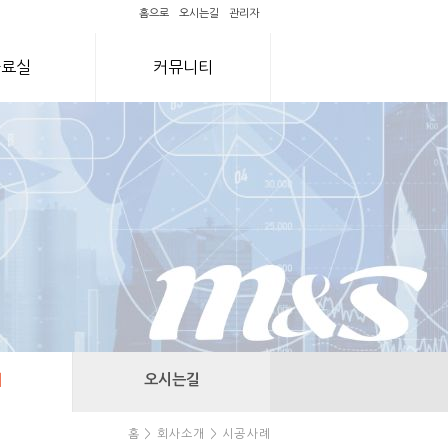
홈으로
오시는길
관리자
자료실
커뮤니티
례
오시는길
홈 > 회사소개 > 시공사례