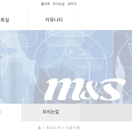
홈으로
오시는길
관리자
자료실
커뮤니티
례
오시는길
홈 > 회사소개 > 시공사례