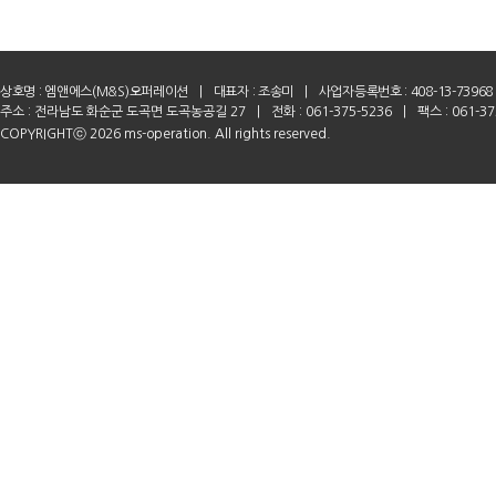
상호명 :
엠앤에스(M&S)오퍼레이션
|
대표자 : 조송미
|
사업자등록번호 : 408-13-73968
주소 : 전라남도 화순군 도곡면 도곡농공길 27
|
전화 : 061-375-5236
|
팩스 : 061-37
COPYRIGHTⓒ 2026 ms-operation. All rights reserved.