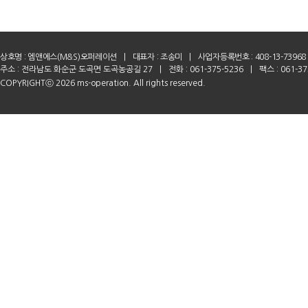
상호명 :
엠앤에스(M&S)오퍼레이션
|
대표자 : 조송미
|
사업자등록번호 : 408-13-73968
주소 : 전라남도 화순군 도곡면 도곡농공길 27
|
전화 : 061-375-5236
|
팩스 : 061-37
COPYRIGHTⓒ 2026 ms-operation. All rights reserved.