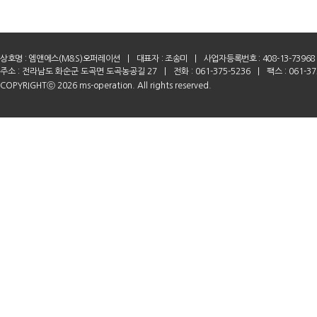
상호명 :
엠앤에스(M&S)오퍼레이션
|
대표자 : 조송미
|
사업자등록번호 : 408-13-73968
주소 : 전라남도 화순군 도곡면 도곡농공길 27
|
전화 : 061-375-5236
|
팩스 : 061-37
COPYRIGHTⓒ 2026 ms-operation. All rights reserved.