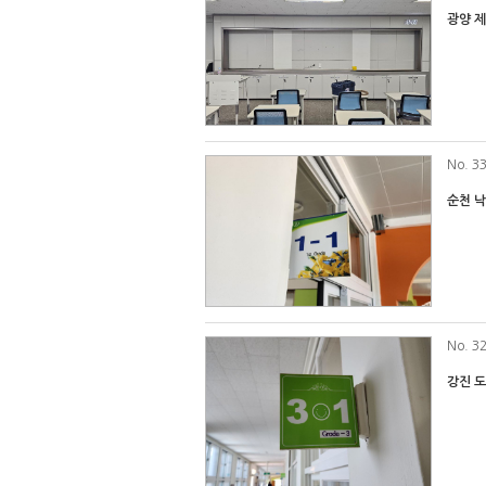
광양 
No
. 3
순천 
No
. 3
강진 