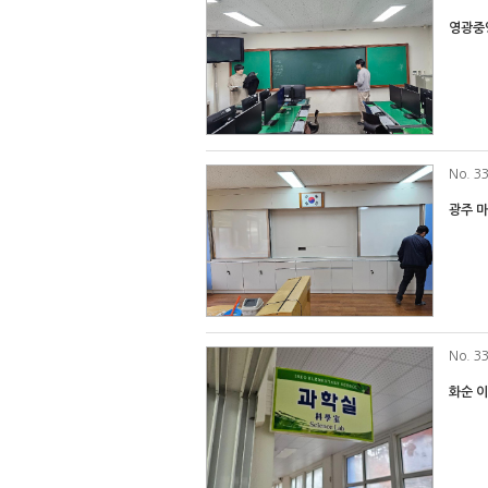
영광중
No
. 3
광주 
No
. 3
화순 