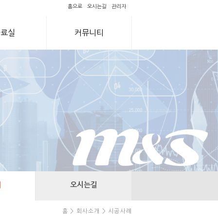
홈으로
오시는길
관리자
자료실
커뮤니티
례
오시는길
홈 > 회사소개 > 시공사례