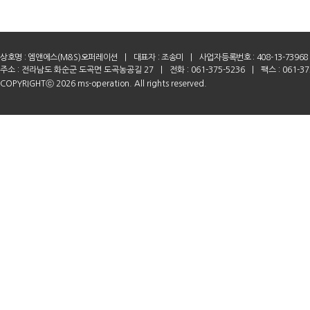
상호명 :
엠앤에스(M&S)오퍼레이션
|
대표자 : 조송미
|
사업자등록번호 : 408-13-73968
주소 : 전라남도 화순군 도곡면 도곡농공길 27
|
전화 : 061-375-5236
|
팩스 : 061-37
COPYRIGHTⓒ 2026 ms-operation. All rights reserved.