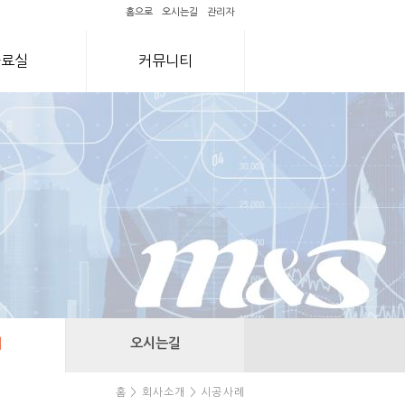
홈으로
오시는길
관리자
자료실
커뮤니티
례
오시는길
홈 > 회사소개 > 시공사례