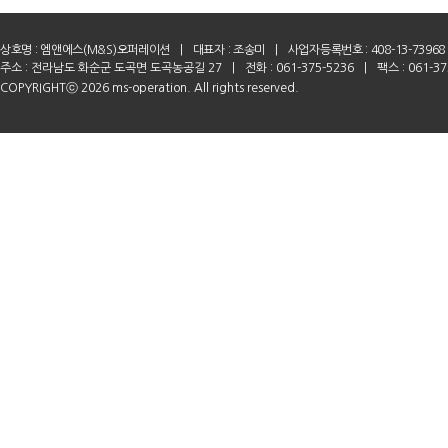
상호명 :
엠앤에스(M&S)오퍼레이션
|
대표자 : 조송미
|
사업자등록번호 : 408-13-73968
주소 : 전라남도 화순군 도곡면 도곡농공길 27
|
전화 : 061-375-5236
|
팩스 : 061-37
COPYRIGHTⓒ 2026 ms-operation. All rights reserved.