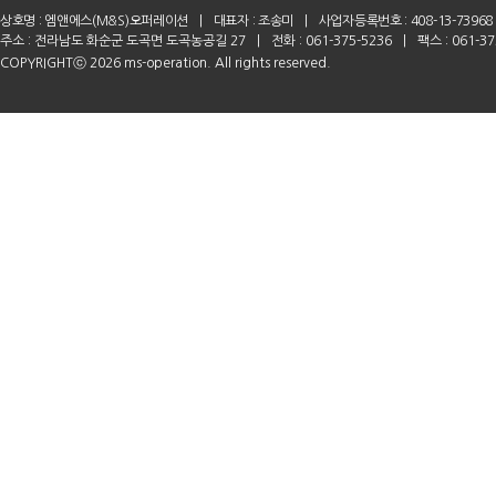
상호명 :
엠앤에스(M&S)오퍼레이션
|
대표자 : 조송미
|
사업자등록번호 : 408-13-73968
주소 : 전라남도 화순군 도곡면 도곡농공길 27
|
전화 : 061-375-5236
|
팩스 : 061-37
COPYRIGHTⓒ 2026 ms-operation. All rights reserved.