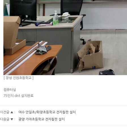
[ 장성 진원초등학교 ]
컴퓨터실
75인치 dnt 설치완료
이전글 ▲ :
여수 안일초/화양초등학교 전자칠판 설치
다음글 ▼ :
광양 가야초등학교 전자칠판 설치